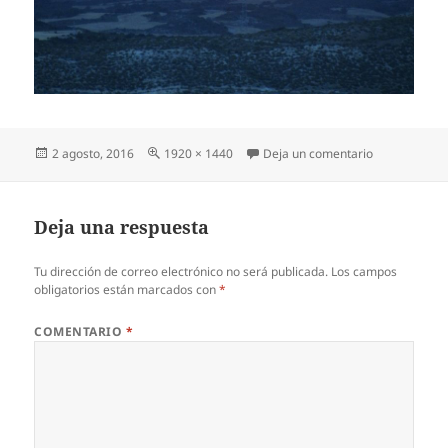
Publicado
Tamaño
en IMG_0013
2 agosto, 2016
1920 × 1440
Deja un comentario
el
completo
Deja una respuesta
Tu dirección de correo electrónico no será publicada.
Los campos
obligatorios están marcados con
*
COMENTARIO
*